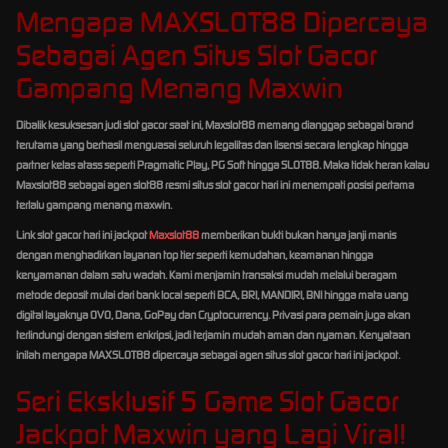
Mengapa MAXSLOT88 Dipercaya
Sebagai Agen Situs Slot Gacor
Gampang Menang Maxwin
Dibalik kesuksesan judi slot gacor saat ini, Maxslot88 memang dianggap sebagai brand
terutama yang berhasil menguasai seluruh legalitas dan lisensi secara lengkap hingga
partner kelas atass seperti Pragmatic Play, PG Soft hingga SLOT88. Maka tidak heran kalau
Maxslot88 sebagai agen slot88 resmi situs slot gacor hari ini menempati posisi pertama
terlalu gampang menang maxwin.
Link slot gacor hari ini jackpot
Maxslot88
memberikan bukti bukan hanya janji manis
dengan menghadirkan layanan top tier seperti kemudahan, keamanan hingga
kenyamanan dalam satu wadah. Kami menjamin transaksi mudah melalui beragam
metode deposit mulai dari bank local seperti BCA, BRI, MANDIRI, BNI hingga mata uang
digital layaknya OVO, Dana, GoPay dan Cryptocurrency. Privasi para pemain juga akan
terlindungi dengan sistem enkripsi, jadi terjamin mudah aman dan nyaman. Kenyataan
inilah mengapa MAXSLOT88 dipercaya sebagai agen situs slot gacor hari ini jackpot.
Seri Eksklusif 5 Game Slot Gacor
Jackpot Maxwin yang Lagi Viral!