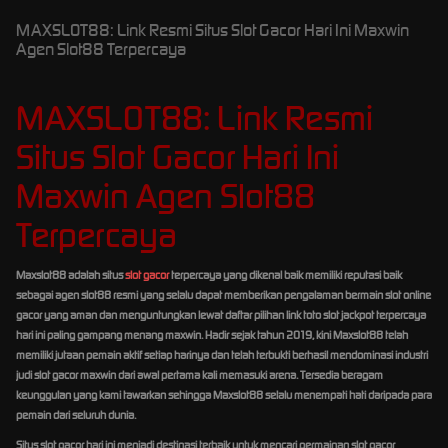
MAXSLOT88: Link Resmi Situs Slot Gacor Hari Ini Maxwin
Agen Slot88 Terpercaya
MAXSLOT88: Link Resmi
Situs Slot Gacor Hari Ini
Maxwin Agen Slot88
Terpercaya
Maxslot88 adalah situs
slot gacor
terpercaya yang dikenal baik memiliki reputasi baik
sebagai agen slot88 resmi yang selalu dapat memberikan pengalaman bermain slot online
gacor yang aman dan menguntungkan lewat daftar pilihan link toto slot jackpot terpercaya
hari ini paling gampang menang maxwin. Hadir sejak tahun 2019, kini Maxslot88 telah
memiliki jutaan pemain aktif setiap harinya dan telah terbukti berhasil mendominasi industri
judi slot gacor maxwin dari awal pertama kali memasuki arena. Tersedia beragam
keunggulan yang kami tawarkan sehingga Maxslot88 selalu menempati hati daripada para
pemain dari seluruh dunia.
Situs slot gacor hari ini menjadi destinasi terbaik untuk mencari permainan slot gacor