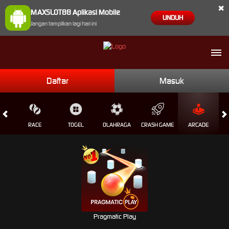
×
MAXSLOT88 Aplikasi Mobile
UNDUH
Jangan tampilkan lagi hari ini
Daftar
Masuk
SINO
RACE
TOGEL
OLAHRAGA
CRASH GAME
ARCADE
Pragmatic Play