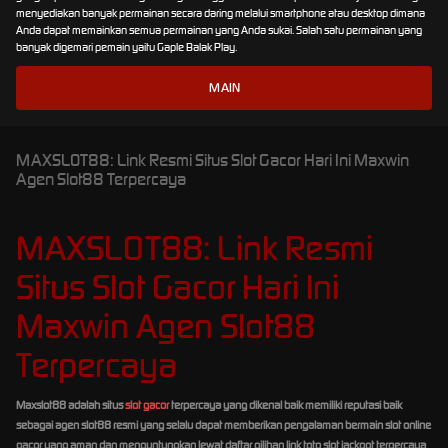
menyediakan banyak permainan secara daring melalui smartphone atau desktop dimana
Anda dapat memainkan semua permainan yang Anda sukai. Salah satu permainan yang
banyak digemari pemain yaitu Gaple Balak Play.
MAIN
MAXSLOT88: Link Resmi Situs Slot Gacor Hari Ini Maxwin
Agen Slot88 Terpercaya
MAXSLOT88: Link Resmi
Situs Slot Gacor Hari Ini
Maxwin Agen Slot88
Terpercaya
Maxslot88 adalah situs
slot gacor
terpercaya yang dikenal baik memiliki reputasi baik
sebagai agen slot88 resmi yang selalu dapat memberikan pengalaman bermain slot online
gacor yang aman dan menguntungkan lewat daftar pilihan link toto slot jackpot terpercaya