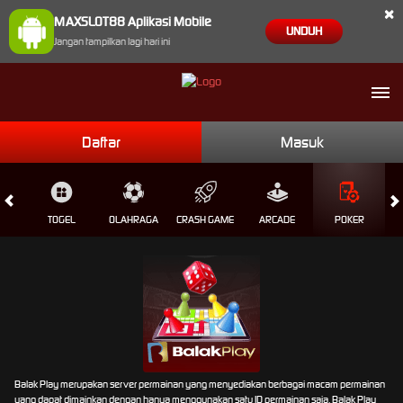
×
MAXSLOT88 Aplikasi Mobile
UNDUH
Jangan tampilkan lagi hari ini
Daftar
Masuk
E
TOGEL
OLAHRAGA
CRASH GAME
ARCADE
POKER
Balak Play merupakan server permainan yang menyediakan berbagai macam permainan
yang dapat dimainkan dengan hanya menggunakan satu ID permainan saja. Balak Play