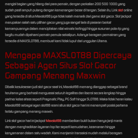
mengisi bagian yang hilang dari para pemain, dengan perkalian 200 500 1000 yang
sudah pasti ampuh pulang dengan kemenangan besar di tangan. Selain itu, Link
slot
online
yang tersedia di situs Maxslot88 juga tidak kalah menarik dari game slot gacor. Slot jackpot
merupakan salah satu pilihan gacor yang juga sangat laris di pasaran berkat
kemampuannya dalam menciptakan nilai winrate tertinggi hingga susunan pola rtp yang
begitu mudah dipahami pemain pemula sekalipun. Adanya beragam permainan yang
tersedia di MAXSLOT88, membuat kami tidak luput dari unggulan Utama.
Mengapa MAXSLOT88 Dipercaya
Sebagai Agen Situs Slot Gacor
Gampang Menang Maxwin
Dibalik kesuksesan judi slot gacor saat ini, Maxslot88 memang dianggap sebagai brand
terutama yang berhasil menguasai seluruh legalitas dan lisensi secara lengkap hingga
partner kelas atass seperti Pragmatic Play, PG Soft hingga SLOT88. Maka tidak heran kalau
Maxslot88 sebagai agen slot88 resmi situs slot gacor hari ini menempati posisi pertama
terlalu gampang menang maxwin.
Link slot gacor hari ini jackpot
Maxslot88
memberikan bukti bukan hanya janji manis
dengan menghadirkan layanan top tier seperti kemudahan, keamanan hingga
kenyamanan dalam satu wadah. Kami menjamin transaksi mudah melalui beragam