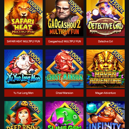
SAFARI HEAT-MULTIPLY FUN
Gaogashou2 MULTIPLY FUN
Detective Girl
Yu Yue Long Men
Ghost Mansion
Mayan Adventure