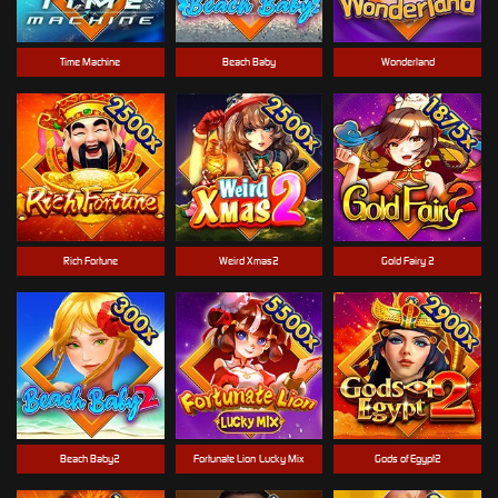
Time Machine
Beach Baby
Wonderland
Rich Fortune
Weird Xmas2
Gold Fairy 2
Beach Baby2
Fortunate Lion-Lucky Mix
Gods of Egypt2