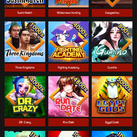
Sushi Match
Wilderness Hunting
Gaogashou
Three Kingdoms
Fighting Academy
Gumiho
DR. Crazy
Run Date
Egypt Gods