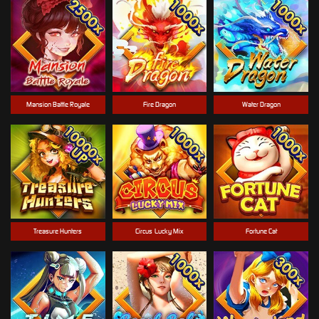
Mansion Battle Royale
Fire Dragon
Water Dragon
Treasure Hunters
Circus-Lucky Mix
Fortune Cat