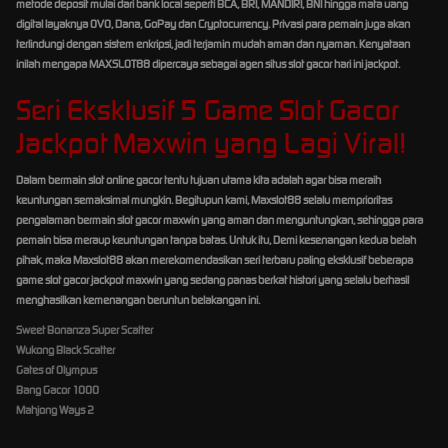
metode deposit mulai dari bank local seperti BCA, BRI, MANDIRI, BNI hingga mata uang
digital layaknya OVO, Dana, GoPay dan Cryptocurrency. Privasi para pemain juga akan
terlindungi dengan sistem enkripsi, jadi terjamin mudah aman dan nyaman. Kenyataan
inilah mengapa MAXSLOT88 dipercaya sebagai agen situs slot gacor hari ini jackpot.
Seri Eksklusif 5 Game Slot Gacor
Jackpot Maxwin yang Lagi Viral!
Dalam bermain slot online gacor tentu tujuan utama kita adalah agar bisa meraih
keuntungan semaksimal mungkin. Begitupun kami, Maxslot88 selalu memprioritas
pengalaman bermain slot gacor maxwin yang aman dan menguntungkan, sehingga para
pemain bisa meraup keuntungan tanpa batas. Untuk itu, Demi kesenangan kedua belah
pihak, maka Maxslot88 akan merekomendasikan seri terbaru paling eksklusif beberapa
game slot gacor jackpot maxwin yang sedang panas berkat histori yang selalu berhasil
menghasilkan kemenangan beruntun belakangan ini.
Sweet Bonanza Super Scatter
Wukong Black Scatter
Gates of Olympus
Bang Gacor 1000
Mahjong Ways 2