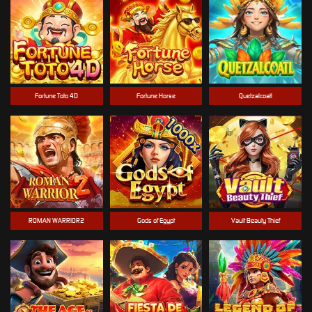
Fortune Toto 4D
Fortune Horse
Quetzalcoatl
ROMAN WARRIOR2
Gods of Egypt
Vault Beauty Thief