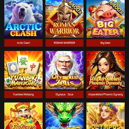
Arctic Clash
ROMAN WARRIOR
Big Eater
Yuanbao Mahjong
Olympus - Zeus
Unparalleled Phoenix Dynasty