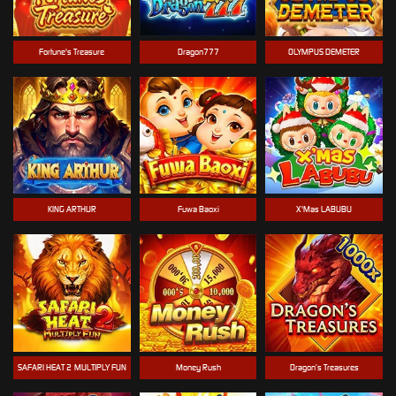
Fortune's Treasure
Dragon777
OLYMPUS DEMETER
KING ARTHUR
Fuwa Baoxi
X'Mas LABUBU
SAFARI HEAT 2-MULTIPLY FUN
Money Rush
Dragon’s Treasures