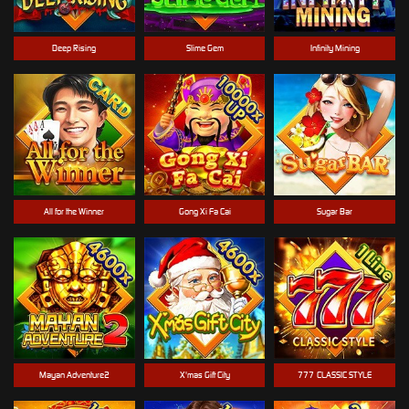
Deep Rising
Slime Gem
Infinity Mining
All for the Winner
Gong Xi Fa Cai
Sugar Bar
Mayan Adventure2
X'mas Gift City
777-CLASSIC STYLE