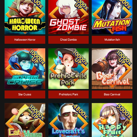
Halloween Horror
Ghost Zombie
Mutation fish
Star Cruise
Prehistoric Park
Beer Carnival