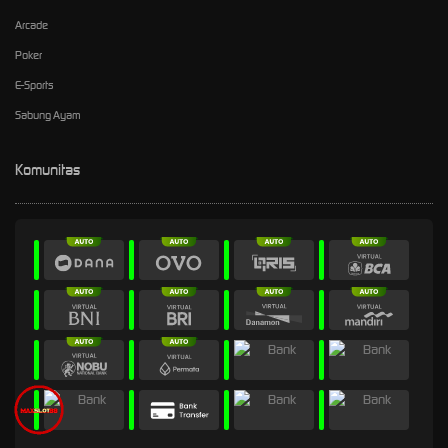
Arcade
Poker
E-Sports
Sabung Ayam
Komunitas