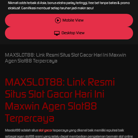
Nikmati odds terbaik di Asia, bonus ekstra parlay tertinggi, free bet tanpa batas & promo
eksklusif. Gamifikasi membuat setiap taruhan jadi makin seru!
Mobile View
Desktop View
MAXSLOT88: Link Resmi Situs Slot Gacor Hari Ini Maxwin
Agen Slot88 Terpercaya
MAXSLOT88: Link Resmi
Situs Slot Gacor Hari Ini
Maxwin Agen Slot88
Terpercaya
Maxslot88 adalah situs
slot gacor
terpercaya yang dikenal baik memiliki reputasi baik
sebagai agen slot88 resmi yang selalu dapat memberikan pengalaman bermain slot online