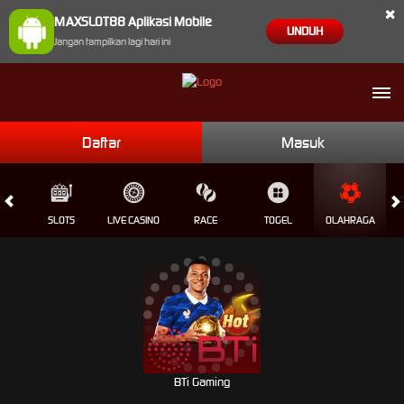
×
MAXSLOT88 Aplikasi Mobile
UNDUH
Jangan tampilkan lagi hari ini
Daftar
Masuk
MES
SLOTS
LIVE CASINO
RACE
TOGEL
OLAHRAGA
C
BTi Gaming