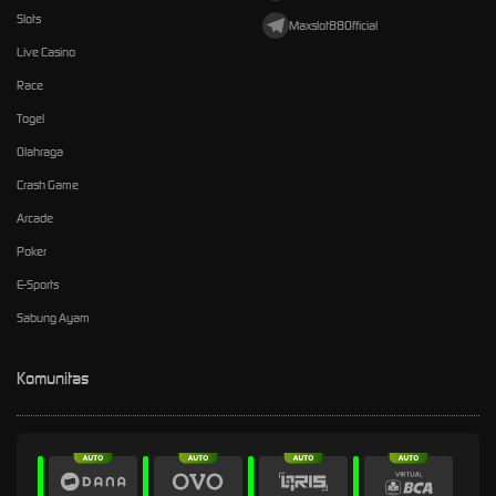
Slots
Maxslot88Official
Live Casino
Race
Togel
Olahraga
Crash Game
Arcade
Poker
E-Sports
Sabung Ayam
Komunitas