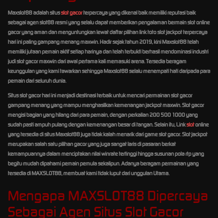
Maxslot88 adalah situs
slot gacor
terpercaya yang dikenal baik memiliki reputasi baik
sebagai agen slot88 resmi yang selalu dapat memberikan pengalaman bermain slot online
gacor yang aman dan menguntungkan lewat daftar pilihan link toto slot jackpot terpercaya
hari ini paling gampang menang maxwin. Hadir sejak tahun 2019, kini Maxslot88 telah
memiliki jutaan pemain aktif setiap harinya dan telah terbukti berhasil mendominasi industri
judi slot gacor maxwin dari awal pertama kali memasuki arena. Tersedia beragam
keunggulan yang kami tawarkan sehingga Maxslot88 selalu menempati hati daripada para
pemain dari seluruh dunia.
Situs slot gacor hari ini menjadi destinasi terbaik untuk mencari permainan slot gacor
gampang menang yang mampu menghasilkan kemenangan jackpot maxwin. Slot gacor
mengisi bagian yang hilang dari para pemain, dengan perkalian 200 500 1000 yang
sudah pasti ampuh pulang dengan kemenangan besar di tangan. Selain itu, Link
slot
online
yang tersedia di situs Maxslot88 juga tidak kalah menarik dari game slot gacor. Slot jackpot
merupakan salah satu pilihan gacor yang juga sangat laris di pasaran berkat
kemampuannya dalam menciptakan nilai winrate tertinggi hingga susunan pola rtp yang
begitu mudah dipahami pemain pemula sekalipun. Adanya beragam permainan yang
tersedia di MAXSLOT88, membuat kami tidak luput dari unggulan Utama.
Mengapa MAXSLOT88 Dipercaya
Sebagai Agen Situs Slot Gacor