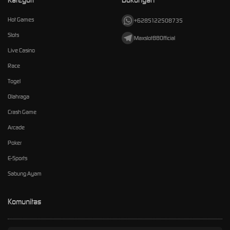
Hot Games
+6285122508735
Slots
Maxslot88Official
Live Casino
Race
Togel
Olahraga
Crash Game
Arcade
Poker
E-Sports
Sabung Ayam
Komunitas