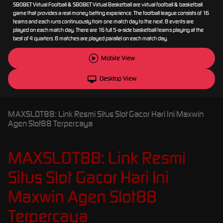
SBOBET Virtual Football & SBOBET Virtual Basketball are virtual football & basketball
game that provides a real money betting experience. The football league consists of 16
teams and each runs continuously from one match day to the next. 8 events are
played on each match day. There are 16 full 5-a-side basketball teams playing at the
best of 4 quarters. 8 matches are played parallel on each match day.
Mobile View
Desktop View
MAXSLOT88: Link Resmi Situs Slot Gacor Hari Ini Maxwin
Agen Slot88 Terpercaya
MAXSLOT88: Link Resmi
Situs Slot Gacor Hari Ini
Maxwin Agen Slot88
Terpercaya