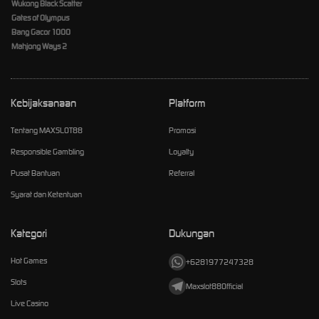
Wukong Black Scatter
Gates of Olympus
Bang Gacor 1000
Mahjong Ways 2
Kebijaksanaan
Platform
Tentang MAXSLOT88
Promosi
Responsible Gambling
Loyalty
Pusat Bantuan
Referral
Syarat dan Ketentuan
Kategori
Dukungan
Hot Games
+6281977247328
Slots
Maxslot88Official
Live Casino