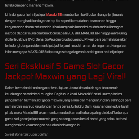
terlalu gampang menang maxwin.
Link slot gacor hari ini jackpot
Maxslot88
memberikan bukti bukan hanya janji manis
dengan menghadirkan layanan top tier seperti kemudahan, keamanan hingga
kenyamanan dalam satu wadah. Kami menjamin transaksi mudah melalui beragam
metode deposit mulai dari bank local seperti BCA, BRI, MANDIRI, BNI hingga mata uang
digital layaknya OVO, Dana, GoPay dan Cryptocurrency. Privasi para pemain juga akan
terlindungi dengan sistem enkripsi, jadi terjamin mudah aman dan nyaman. Kenyataan
inilah mengapa MAXSLOT88 dipercaya sebagai agen situs slot gacor hari ini jackpot.
Seri Eksklusif 5 Game Slot Gacor
Jackpot Maxwin yang Lagi Viral!
Dalam bermain slot online gacor tentu tujuan utama kita adalah agar bisa meraih
keuntungan semaksimal mungkin. Begitupun kami, Maxslot88 selalu memprioritas
pengalaman bermain slot gacor maxwin yang aman dan menguntungkan, sehingga para
pemain bisa meraup keuntungan tanpa batas. Untuk itu, Demi kesenangan kedua belah
pihak, maka Maxslot88 akan merekomendasikan seri terbaru paling eksklusif beberapa
game slot gacor jackpot maxwin yang sedang panas berkat histori yang selalu berhasil
menghasilkan kemenangan beruntun belakangan ini.
Sweet Bonanza Super Scatter