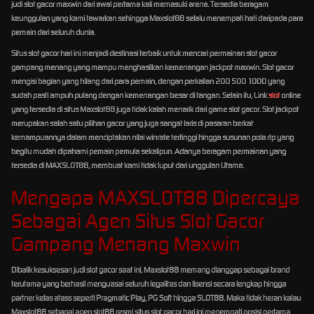
judi slot gacor maxwin dari awal pertama kali memasuki arena. Tersedia beragam
keunggulan yang kami tawarkan sehingga Maxslot88 selalu menempati hati daripada para
pemain dari seluruh dunia.
Situs slot gacor hari ini menjadi destinasi terbaik untuk mencari permainan slot gacor
gampang menang yang mampu menghasilkan kemenangan jackpot maxwin. Slot gacor
mengisi bagian yang hilang dari para pemain, dengan perkalian 200 500 1000 yang
sudah pasti ampuh pulang dengan kemenangan besar di tangan. Selain itu, Link
slot
online
yang tersedia di situs Maxslot88 juga tidak kalah menarik dari game slot gacor. Slot jackpot
merupakan salah satu pilihan gacor yang juga sangat laris di pasaran berkat
kemampuannya dalam menciptakan nilai winrate tertinggi hingga susunan pola rtp yang
begitu mudah dipahami pemain pemula sekalipun. Adanya beragam permainan yang
tersedia di MAXSLOT88, membuat kami tidak luput dari unggulan Utama.
Mengapa MAXSLOT88 Dipercaya
Sebagai Agen Situs Slot Gacor
Gampang Menang Maxwin
Dibalik kesuksesan judi slot gacor saat ini, Maxslot88 memang dianggap sebagai brand
terutama yang berhasil menguasai seluruh legalitas dan lisensi secara lengkap hingga
partner kelas atass seperti Pragmatic Play, PG Soft hingga SLOT88. Maka tidak heran kalau
Maxslot88 sebagai agen slot88 resmi situs slot gacor hari ini menempati posisi pertama