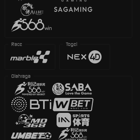
Race
Togel
Olahraga