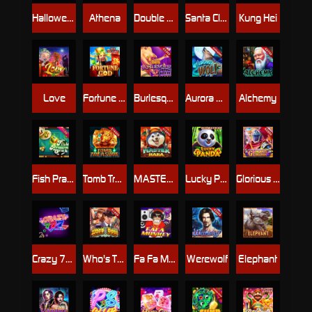
Halloween
Athena
Double Happiness
Santa Claus
Kung Hei
Love
Fortune God
Burlesque 2
Aurora Wolf
Alchemy
Fish Prawn Crab
Tomb Treasure
MASTER HAHA
Lucky Panda
Glorious Kingdom
Crazy 777
Who's The Boss
Fa Fa Monkey
Werewolf
Elephant