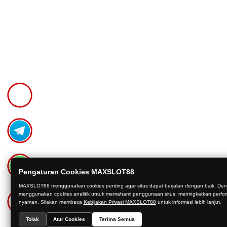
Pengaturan Cookies MAXSLOT88
MAXSLOT88 menggunakan cookies penting agar situs dapat berjalan dengan baik. Deng
menggunakan cookies analitik untuk memahami penggunaan situs, meningkatkan perfor
nyaman. Silakan membaca
Kebijakan Privasi MAXSLOT88
untuk informasi lebih lanjut.
Tolak
Atur Cookies
Terima Semua