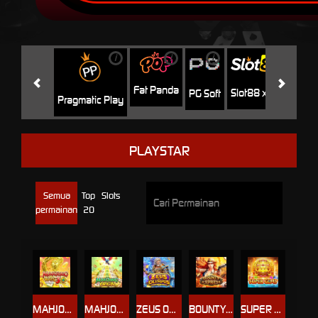
i
i
i
i
i
Facha
Fat Panda
Slot88 x PP
PG Soft
Pragmatic Play
PLAYSTAR
Semua
Top
Slots
permainan
20
MAHJONG WAYS 3+
MAHJONG：ORIGIN
ZEUS OF OLYMPUS
BOUNTY EXPRESS
SUPER GEMS