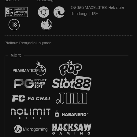
©2026 MAXSLOT88. Hak cipta
dilindungi | 18+
Platform Penyedia Layanan
Slots