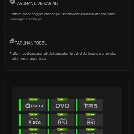
TARUHAN LIVE KASINO
Platform Pilihan bagi perusahaan-perusahaan terbaik di dunia, dengan pilihan
variasi game terbanyak
TARUHAN TOGEL
Platform togel yang menarik dari perusahan terbaik di dunia yang menawarkan
hadiah kemenangan besar