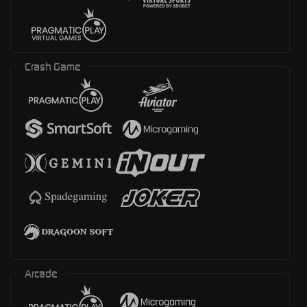
Crash Game
Arcade