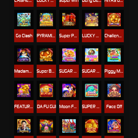
CAISHEN-LUCKY SPREAD
LUCKY ACE 2
Super Win
Deng Deng
HIYAS GEMS
Go Clash
PYRAMID OF FLAMES
Super Powerful
LUCKY ACE
Challenge・Golden Pig
Madame Caroline
Super Boom
SUGAR TEDDY
SUGAR BOOM
Piggy Master
FEATURE BUY - Golden Pig
DA FU GUI
Moon Festival
SUPER LUCKY
Face Off