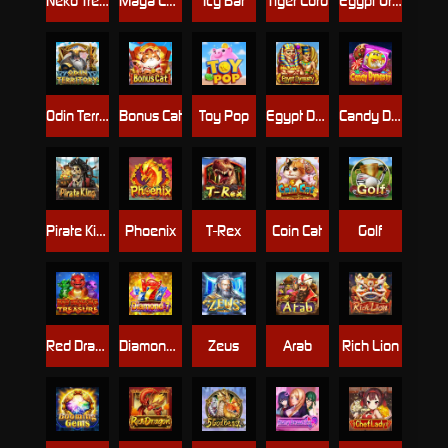
Neko Treasures
Maya Legacy
Icy Bar
Tiger Lord
Egypt Oracle
Odin Territory
Bonus Cat
Toy Pop
Egypt Dynasty
Candy Dynasty
Pirate King
Phoenix
T-Rex
Coin Cat
Golf
Red Dragon’s Treasure
Diamond 7
Zeus
Arab
Rich Lion