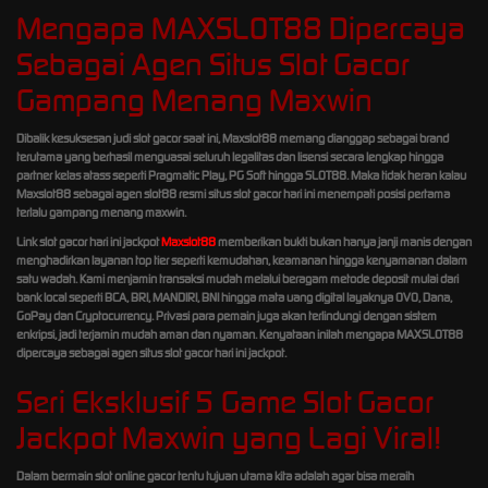
Mengapa MAXSLOT88 Dipercaya
Sebagai Agen Situs Slot Gacor
Gampang Menang Maxwin
Dibalik kesuksesan judi slot gacor saat ini, Maxslot88 memang dianggap sebagai brand
terutama yang berhasil menguasai seluruh legalitas dan lisensi secara lengkap hingga
partner kelas atass seperti Pragmatic Play, PG Soft hingga SLOT88. Maka tidak heran kalau
Maxslot88 sebagai agen slot88 resmi situs slot gacor hari ini menempati posisi pertama
terlalu gampang menang maxwin.
Link slot gacor hari ini jackpot
Maxslot88
memberikan bukti bukan hanya janji manis dengan
menghadirkan layanan top tier seperti kemudahan, keamanan hingga kenyamanan dalam
satu wadah. Kami menjamin transaksi mudah melalui beragam metode deposit mulai dari
bank local seperti BCA, BRI, MANDIRI, BNI hingga mata uang digital layaknya OVO, Dana,
GoPay dan Cryptocurrency. Privasi para pemain juga akan terlindungi dengan sistem
enkripsi, jadi terjamin mudah aman dan nyaman. Kenyataan inilah mengapa MAXSLOT88
dipercaya sebagai agen situs slot gacor hari ini jackpot.
Seri Eksklusif 5 Game Slot Gacor
Jackpot Maxwin yang Lagi Viral!
Dalam bermain slot online gacor tentu tujuan utama kita adalah agar bisa meraih