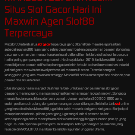
Situs Slot Gacor Hari Ini
Maxwin Agen Slot88
Terpercaya
Maxslot88 adalah situs
slot gacor
terpercaya yang dikenal baik memiliki reputasi baik
sebagai agen slot88 resmi yang selalu dapat memberikan pengalaman bermain slot online
gacor yang aman dan menguntungkan lewat daftar pilihan link toto slot jackpot terpercaya
hari ini paling gampang menang maxwin. Hadir sejak tahun 2019, kini Maxslot88 telah
memiliki jutaan pemain aktif setiap harinya dan telah terbukti berhasil mendominasi industri
judi slot gacor maxwin dari awal pertama kali memasuki arena. Tersedia beragam
keunggulan yang kami tawarkan sehingga Maxslot88 selalu menempati hati daripada para
pemain dari seluruh dunia.
Situs slot gacor hari ini menjadi destinasi terbaik untuk mencari permainan slot gacor
gampang menang yang mampu menghasilkan kemenangan jackpot maxwin. Slot gacor
mengisi bagian yang hilang dari para pemain, dengan perkalian 200 500 1000 yang
sudah pasti ampuh pulang dengan kemenangan besar di tangan. Selain itu, Link
slot
online
yang tersedia di situs Maxslot88 juga tidak kalah menarik dari game slot gacor. Slot jackpot
merupakan salah satu pilihan gacor yang juga sangat laris di pasaran berkat
kemampuannya dalam menciptakan nilai winrate tertinggi hingga susunan pola rtp yang
begitu mudah dipahami pemain pemula sekalipun. Adanya beragam permainan yang
tersedia di MAXSLOT88, membuat kami tidak luput dari unggulan Utama.