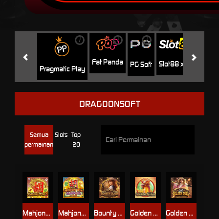
i
i
i
i
i
Facha
Fat Panda
Slot88 x PP
PG Soft
Pragmatic Play
DRAGOONSOFT
Semua
Slots
Top
permainan
20
Mahjong Win 3
Mahjong Win
Bounty Clash
Golden Qilin
Golden Duel