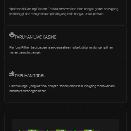
Sportsbook Gaming Platform Terbaik menawarkan lebih banyak game, odds yang
lebih tinggi, dan menyediakan pilihan yang lebih banyak untuk pemain.
TARUHAN LIVE KASINO
Platform Pilihan bagi perusahaan-perusahaan terbaik di dunia, dengan pilihan
variasi game terbanyak
TARUHAN TOGEL
Platform togel yang menarik dari perusahan terbaik di dunia yang menawarkan
hadiah kemenangan besar