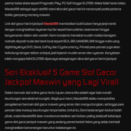
partner kelas atass seperti Pragmatic Play, PG Soft hingga SLOT88. Maka tidak heran kalau
Maxslot88 sebagai agen slot88 resmi situs slot gacor hari ini menempati posisi pertama
terlalu gampang menang maxwin.
Link slot gacor hari ini jackpot
Maxslot88
memberikan bukti bukan hanya janji manis
dengan menghadirkan layanan top tier seperti kemudahan, keamanan hingga
kenyamanan dalam satu wadah. Kami menjamin transaksi mudah melalui beragam
metode deposit mulai dari bank local seperti BCA, BRI, MANDIRI, BNI hingga mata uang
digital layaknya OVO, Dana, GoPay dan Cryptocurrency. Privasi para pemain juga akan
terlindungi dengan sistem enkripsi, jadi terjamin mudah aman dan nyaman. Kenyataan
inilah mengapa MAXSLOT88 dipercaya sebagai agen situs slot gacor hari ini jackpot.
Seri Eksklusif 5 Game Slot Gacor
Jackpot Maxwin yang Lagi Viral!
Dalam bermain slot online gacor tentu tujuan utama kita adalah agar bisa meraih
keuntungan semaksimal mungkin. Begitupun kami, Maxslot88 selalu memprioritas
pengalaman bermain slot gacor maxwin yang aman dan menguntungkan, sehingga para
pemain bisa meraup keuntungan tanpa batas. Untuk itu, Demi kesenangan kedua belah
pihak, maka Maxslot88 akan merekomendasikan seri terbaru paling eksklusif beberapa
game slot gacor jackpot maxwin yang sedang panas berkat histori yang selalu berhasil
menghasilkan kemenangan beruntun belakangan ini.