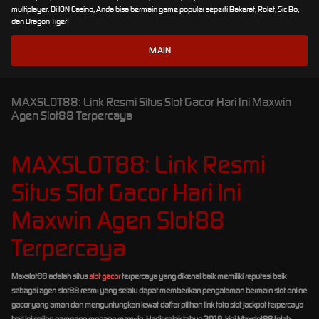
multiplayer. Di ION Casino, Anda bisa bermain game populer seperti Bakarat, Rolet, Sic Bo,
dan Dragon Tiger!
MAIN
MAXSLOT88: Link Resmi Situs Slot Gacor Hari Ini Maxwin
Agen Slot88 Terpercaya
MAXSLOT88: Link Resmi
Situs Slot Gacor Hari Ini
Maxwin Agen Slot88
Terpercaya
Maxslot88 adalah situs
slot gacor
terpercaya yang dikenal baik memiliki reputasi baik
sebagai agen slot88 resmi yang selalu dapat memberikan pengalaman bermain slot online
gacor yang aman dan menguntungkan lewat daftar pilihan link toto slot jackpot terpercaya