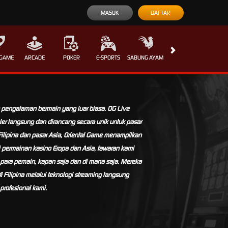
MASUK
DAFTAR
 GAME
ARCADE
POKER
E-SPORTS
SABUNG AYAM
PROMOSI
 pengalaman bermain yang luar biasa. OG Live
er langsung dan dirancang secara unik untuk pasar
ilipina dan pasar Asia, Oriental Game menampilkan
ari permainan kasino Eropa dan Asia, tawaran kami
para pemain, kapan saja dan di mana saja. Mereka
 Filipina melalui teknologi streaming langsung
rofesional kami.