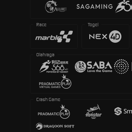
Race
Togel
Olahraga
Crash Game