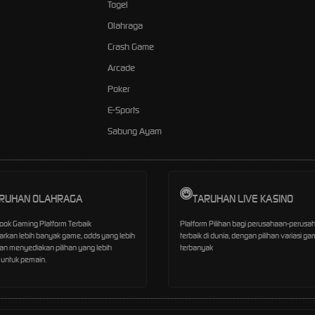
Togel
Olahraga
Crash Game
Arcade
Poker
E-Sports
Sabung Ayam
RUHAN OLAHRAGA
TARUHAN LIVE KASINO
ook Gaming Platform Terbaik
Platform Pilihan bagi perusahaan-perusa
kan lebih banyak game, odds yang lebih
terbaik di dunia, dengan pilihan variasi g
 dan menyediakan pilihan yang lebih
terbanyak
untuk pemain.