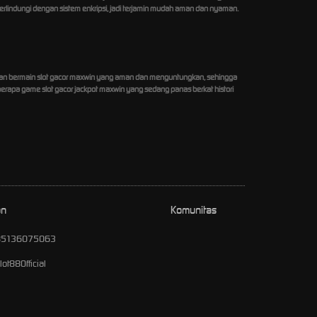
terlindungi dengan sistem enkripsi, jadi terjamin mudah aman dan nyaman.
laman bermain slot gacor maxwin yang aman dan menguntungkan, sehingga
erapa game slot gacor jackpot maxwin yang sedang panas berkat histori
an
Komunitas
85136075063
ot88Official