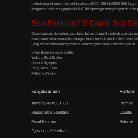
metode deposit mulai dari bank local seperti BCA, BRI, MANDIRI, BNI hingg
Kenyataan inilah mengapa MAXSLOT88 dipercaya sebagai agen situs slot gac
Seri Eksklusif 5 Game Slot G
Dalam bermain slot online gacor tentu tujuan utama kita adalah agar bi
para pemain bisa meraup keuntungan tanpa batas. Untuk itu, Demi kesenan
yang selalu berhasil menghasilkan kemenangan beruntun belakangan ini.
Sweet Bonanza Super Scatter
Wukong Black Scatter
Gates of Olympus
Bang Gacor 1000
Mahjong Ways 2
Kebijaksanaan
Platform
Tentang MAXSLOT88
Promosi
Responsible Gambling
Loyalty
Pusat Bantuan
Referral
Syarat dan Ketentuan