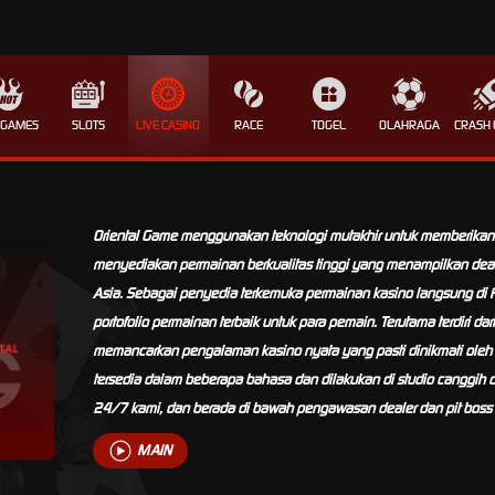
 GAMES
SLOTS
LIVE CASINO
RACE
TOGEL
OLAHRAGA
CRASH
Oriental Game menggunakan teknologi mutakhir untuk memberikan
menyediakan permainan berkualitas tinggi yang menampilkan deal
Asia. Sebagai penyedia terkemuka permainan kasino langsung di F
portofolio permainan terbaik untuk para pemain. Terutama terdiri d
memancarkan pengalaman kasino nyata yang pasti dinikmati oleh 
tersedia dalam beberapa bahasa dan dilakukan di studio canggih di
24/7 kami, dan berada di bawah pengawasan dealer dan pit boss p
MAIN