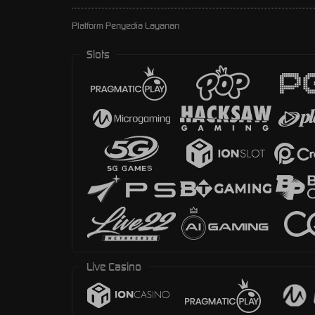
Platform Penyedia Layanan
Slots
Live Casino