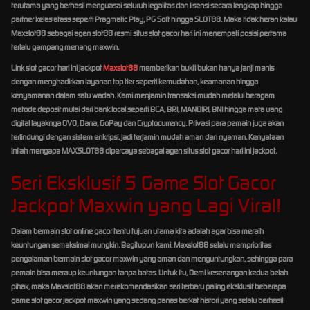
terutama yang berhasil menguasai seluruh legalitas dan lisensi secara lengkap hingga
partner kelas atass seperti Pragmatic Play, PG Soft hingga SLOT88. Maka tidak heran kalau
Maxslot88 sebagai agen slot88 resmi situs slot gacor hari ini menempati posisi pertama
terlalu gampang menang maxwin.
Link slot gacor hari ini jackpot
Maxslot88
memberikan bukti bukan hanya janji manis
dengan menghadirkan layanan top tier seperti kemudahan, keamanan hingga
kenyamanan dalam satu wadah. Kami menjamin transaksi mudah melalui beragam
metode deposit mulai dari bank local seperti BCA, BRI, MANDIRI, BNI hingga mata uang
digital layaknya OVO, Dana, GoPay dan Cryptocurrency. Privasi para pemain juga akan
terlindungi dengan sistem enkripsi, jadi terjamin mudah aman dan nyaman. Kenyataan
inilah mengapa MAXSLOT88 dipercaya sebagai agen situs slot gacor hari ini jackpot.
Seri Eksklusif 5 Game Slot Gacor
Jackpot Maxwin yang Lagi Viral!
Dalam bermain slot online gacor tentu tujuan utama kita adalah agar bisa meraih
keuntungan semaksimal mungkin. Begitupun kami, Maxslot88 selalu memprioritas
pengalaman bermain slot gacor maxwin yang aman dan menguntungkan, sehingga para
pemain bisa meraup keuntungan tanpa batas. Untuk itu, Demi kesenangan kedua belah
pihak, maka Maxslot88 akan merekomendasikan seri terbaru paling eksklusif beberapa
game slot gacor jackpot maxwin yang sedang panas berkat histori yang selalu berhasil