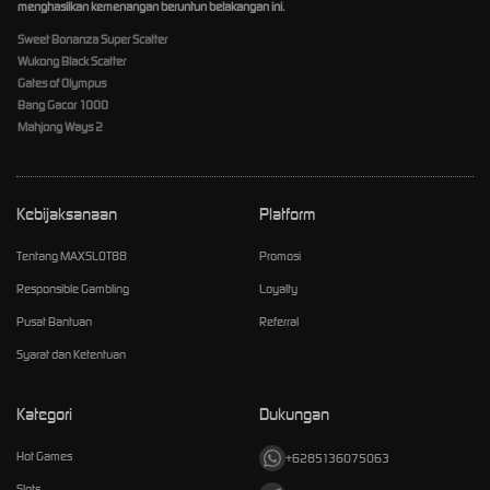
menghasilkan kemenangan beruntun belakangan ini.
Sweet Bonanza Super Scatter
Wukong Black Scatter
Gates of Olympus
Bang Gacor 1000
Mahjong Ways 2
Kebijaksanaan
Platform
Tentang MAXSLOT88
Promosi
Responsible Gambling
Loyalty
Pusat Bantuan
Referral
Syarat dan Ketentuan
Kategori
Dukungan
Hot Games
+6285136075063
Slots