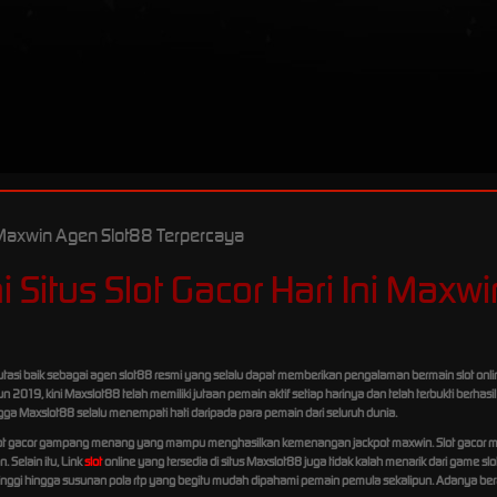
 Maxwin Agen Slot88 Terpercaya
Situs Slot Gacor Hari Ini Maxw
putasi baik sebagai agen slot88 resmi yang selalu dapat memberikan pengalaman bermain slot onlin
2019, kini Maxslot88 telah memiliki jutaan pemain aktif setiap harinya dan telah terbukti berhasil
a Maxslot88 selalu menempati hati daripada para pemain dari seluruh dunia.
inan slot gacor gampang menang yang mampu menghasilkan kemenangan jackpot maxwin. Slot gacor m
Selain itu, Link
slot
online yang tersedia di situs Maxslot88 juga tidak kalah menarik dari game slo
ertinggi hingga susunan pola rtp yang begitu mudah dipahami pemain pemula sekalipun. Adanya 