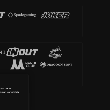
juga dapat
laman yang lebih