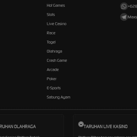
Hot Games
+62
Slots
Maxsl
Live Casino
Race
Togel
Olahraga
Crash Game
Arcade
Poker
E-Sports
Sabung Ayam
RUHAN OLAHRAGA
TARUHAN LIVE KASINO