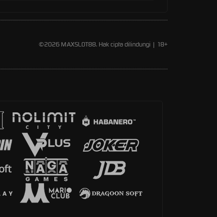
©2026 MAXSLOT88. Hak cipta dilindungi | 18+