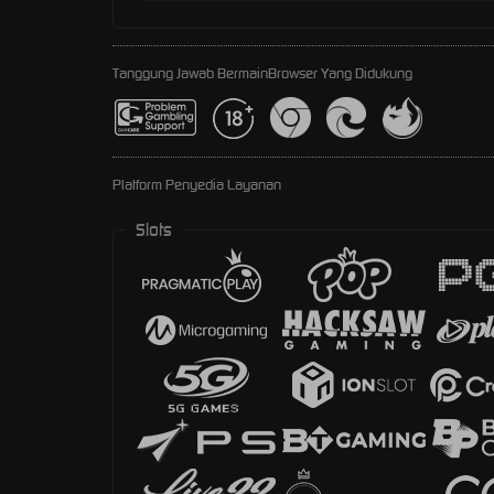
Tanggung Jawab Bermain
Browser Yang Didukung
Platform Penyedia Layanan
Slots