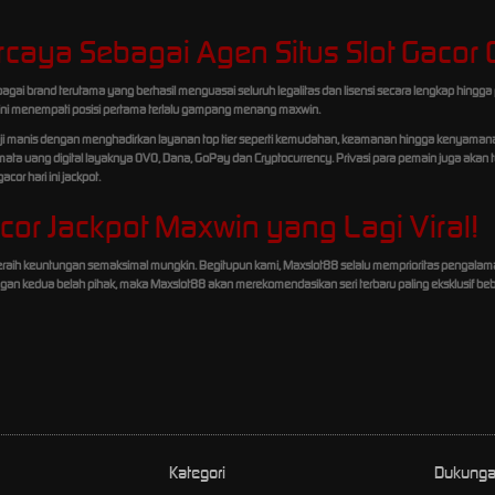
aya Sebagai Agen Situs Slot Gaco
agai brand terutama yang berhasil menguasai seluruh legalitas dan lisensi secara lengkap hingga
ri ini menempati posisi pertama terlalu gampang menang maxwin.
ji manis dengan menghadirkan layanan top tier seperti kemudahan, keamanan hingga kenyaman
a mata uang digital layaknya OVO, Dana, GoPay dan Cryptocurrency. Privasi para pemain juga akan 
or hari ini jackpot.
acor Jackpot Maxwin yang Lagi Viral!
sa meraih keuntungan semaksimal mungkin. Begitupun kami, Maxslot88 selalu memprioritas penga
gan kedua belah pihak, maka Maxslot88 akan merekomendasikan seri terbaru paling eksklusif beb
Kategori
Dukung