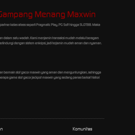
r Gampang Menang Maxwin
 partner kelas atass seperti Pragmatic Play, PG Soft hingga SLOT88. Maka
an dalam satu wadah. Kami menjamin transaksi mudah melalui beragam
terlindungi dengan sistem enkripsi, jadi terjamin mudah aman dan nyaman.
laman bermain slot gacor maxwin yang aman dan menguntungkan, sehingga
erapa game slot gacor jackpot maxwin yang sedang panas berkat histori
an
Komunitas